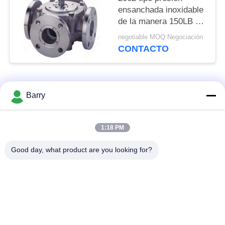
ensanchada inoxidable
de la manera 150LB del
final 5 de la vávula de
negotiable MOQ:Negociación
bola de acero
CONTACTO
Categorías Populares
Todos
Barry
Regulador de presión
1:18 PM
Fisher Gas Regulator
de gas
Good day, what product are you looking for?
Transmisor de
Trampa de vapor de
presión diferenciada
DSC
Vávula de bola de
válvula de puerta de
acero inoxidable
agua