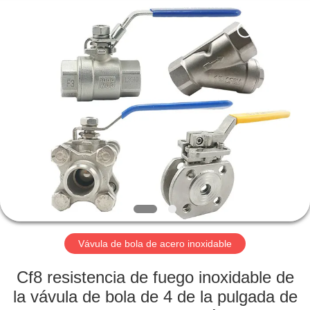
Suzhou
Ephood
Automation
Equipment
Co.,
Ltd..
All
Rights
EN
Reserved.
CASA.
PRODUCTOS
SOBRE
NOSOTROS
RECORRIDO
Vávula de bola de acero inoxidable
POR
Cf8 resistencia de fuego inoxidable de
LA
la vávula de bola de 4 de la pulgada de