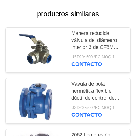
MAPA
productos similares
DEL
SITIO
Manera reducida
válvula del diámetro
interior 3 de CF8M
POLÍTICA
Stainless Steel Ball
USD20~500 /PC MOQ:1
DE
1000 PSI con la
CONTACTO
conexión del hilo
PRIVACIDAD
Vávula de bola
hermética flexible
dúctil de control de
flujo de la vávula de
USD20~500 /PC MOQ:1
bola del hierro del sello
CONTACTO
suave
2062 tipo presión