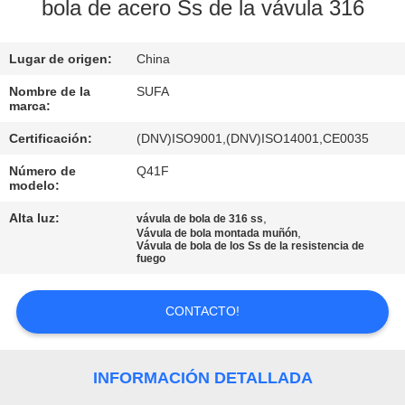
FÁBRICA
bola de acero Ss de la vávula 316
Lugar de origen:
China
CONTROL
DE
Nombre de la
SUFA
marca:
CALIDAD
Certificación:
(DNV)ISO9001,(DNV)ISO14001,CE0035
Número de
Q41F
CONTACTA
modelo:
CON
Alta luz:
,
vávula de bola de 316 ss
,
Vávula de bola montada muñón
NOSOTROS
Vávula de bola de los Ss de la resistencia de
fuego
NOTICIAS
CONTACTO!
SOLICITAR
INFORMACIÓN DETALLADA
UNA CITA