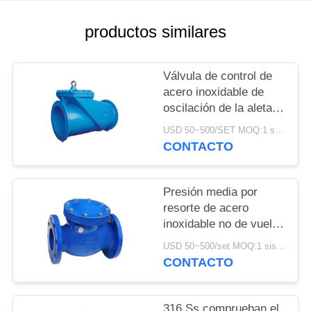
MAPA
productos similares
DEL
SITIO
Válvula de control de
acero inoxidable de
oscilación de la aleta
POLÍTICA
de goma para el vapor
USD 50~500/SET MOQ:1 sistema
DE
del agua y del aceite
CONTACTO
PRIVACIDAD
Presión media por
resorte de acero
inoxidable no de vuelta
de la válvula de control
USD 50~500/set MOQ:1 sistema
CONTACTO
316 Ss comprueban el