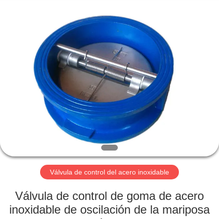
Suzhou
Ephood
Automation
Equipment
Co.,
Ltd..
All
Rights
EN
Reserved.
CASA.
PRODUCTOS
SOBRE
NOSOTROS
RECORRIDO
Válvula de control del acero inoxidable
POR
Válvula de control de goma de acero
LA
inoxidable de oscilación de la mariposa