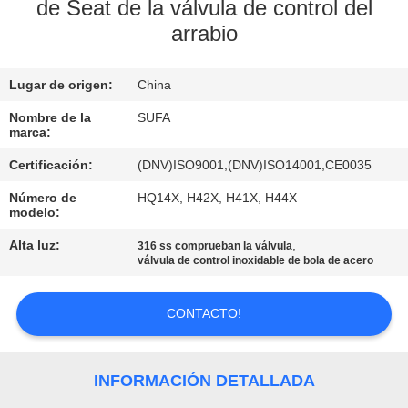
FÁBRICA
de Seat de la válvula de control del
arrabio
CONTROL
Lugar de origen:
China
DE
Nombre de la
SUFA
CALIDAD
marca:
Certificación:
(DNV)ISO9001,(DNV)ISO14001,CE0035
CONTACTA
Número de
HQ14X, H42X, H41X, H44X
CON
modelo:
NOSOTROS
Alta luz:
,
316 ss comprueban la válvula
válvula de control inoxidable de bola de acero
NOTICIAS
CONTACTO!
SOLICITAR
INFORMACIÓN DETALLADA
UNA CITA