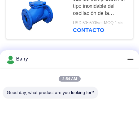
tipo inoxidable del
oscilación de la
retención de la presión
USD 50~500/set MOQ:1 sistema
trasera de la válvula de
CONTACTO
control de bola de
acero de la válvula
Categorías Populares
Todos
Barry
Regulador de presión
2:54 AM
Fisher Gas Regulator
de gas
Good day, what product are you looking for?
Transmisor de
Trampa de vapor de
presión diferenciada
DSC
Vávula de bola de
válvula de puerta de
acero inoxidable
agua